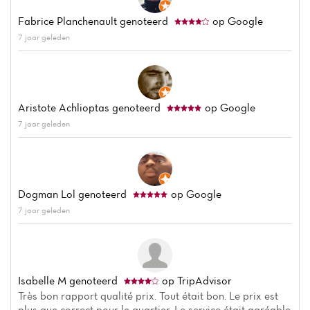
Fabrice Planchenault
genoteerd
op Google
7 jaar geleden
Aristote Achlioptas
genoteerd
op Google
7 jaar geleden
Dogman Lol
genoteerd
op Google
7 jaar geleden
Isabelle M
genoteerd
op TripAdvisor
Très bon rapport qualité prix. Tout était bon. Le prix est
plus que correct pour le quartier. Le service était agréable