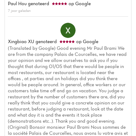
Paul Hou
genoteerd
op Google
7 jaar geleden
Xingbiao XU
genoteerd
op Google
(Translated by Google) Good evening Mr Paul Brami We
are from the company Palais de Courcelles, we have read
your opinion and we allow ourselves to ask you if you
thought that during 01/05 that there would be people in
Home
most restaurants, our restaurant is located near the
offices , at parties and on holidays did you think there
Nieuws
would be people around. In general, office workers or our
customers take time off and go on vacation. You judge a
restaurant by the number of customers there are, did you
Menu
really think that you could give a concrete opinion on our
restaurant, before judging a restaurant, look at the date
Beoordelingen
and what day it is and the events it took place
(demonstrations etc...). Thank you and good evening.
(Original) Bonsoir monsieur Paul Brami Nous sommes de
la société Palais de Courcelles, nous avons lu votre avis et